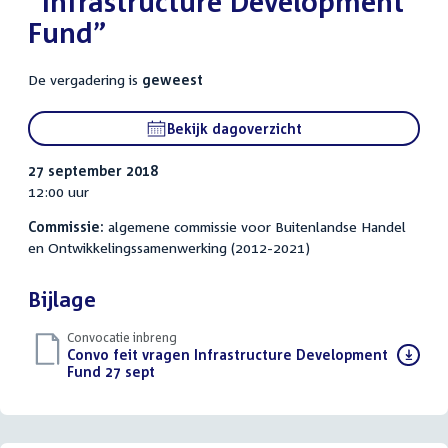
“Infrastructure Development
Fund”
De vergadering is
geweest
Bekijk dagoverzicht
27 september 2018
12:00 uur
Commissie:
algemene commissie voor Buitenlandse Handel
en Ontwikkelingssamenwerking (2012-2021)
Bijlage
Convocatie inbreng
Download
Convo feit vragen Infrastructure Development
bestand:
Fund 27 sept
(PDF)