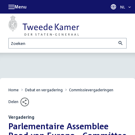
Menu
Taal sel
NL
Zoeken
Home
Debat en vergadering
Commissievergaderingen
Delen
Vergadering
:
Parlementaire Assemblee