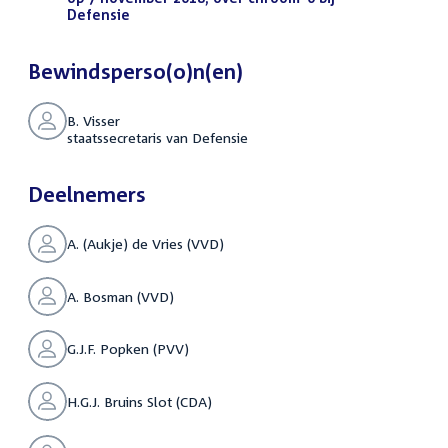
Defensie
(PDF)
Bewindsperso(o)n(en)
B. Visser
staatssecretaris van Defensie
Deelnemers
A. (Aukje) de Vries (VVD)
A. Bosman (VVD)
G.J.F. Popken (PVV)
H.G.J. Bruins Slot (CDA)