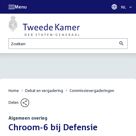
Menu
Taal sel
NL
Zoeken
Home
Debat en vergadering
Commissievergaderingen
Delen
Algemeen overleg
:
Chroom-6 bij Defensie