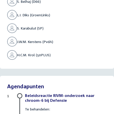
S. Belhaj (D66)
L.I. Diks (GroenLinks)
S. Karabulut (SP)
J.W.M. Kerstens (PvdA)
H.C.M. Krol (50PLUS)
Agendapunten
Beleidsreactie RIVM-onderzoek naar
1
chroom-6 bij Defensie
Te behandelen: