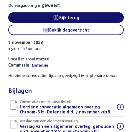
De vergadering is
geweest
Kijk terug
External link:
Bekijk dagoverzicht
7 november 2018
15:00 - 18:00 uur
Locatie:
Troelstrazaal
Commissie:
Defensie
Herziene convocatie, tijdstip gewijzigd iv.m. plenaire debat
Bijlagen
Convocatie commissieactiviteit
Download
Herziene convocatie algemeen overleg
bestand:
Chroom-6 bij Defensie d.d. 7 november 2018
(PDF)
Verslag van een algemeen overleg
Download
Verslag van een algemeen overleg, gehouden
bestand:
op 7 november 2018, over chroom-6 bij