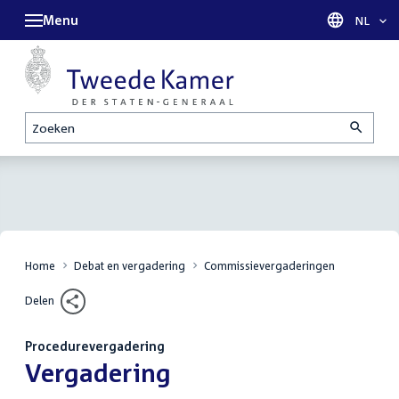
Menu
Taal sel
NL
Zoeken
Home
Debat en vergadering
Commissievergaderingen
Delen
Procedurevergadering
:
Vergadering