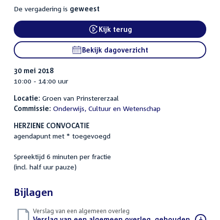
De vergadering is
geweest
Kijk terug
External link:
Bekijk dagoverzicht
30 mei 2018
10:00 - 14:00 uur
Locatie:
Groen van Prinstererzaal
Commissie:
Onderwijs, Cultuur en Wetenschap
HERZIENE CONVOCATIE
agendapunt met * toegevoegd
Spreektijd 6 minuten per fractie
(incl. half uur pauze)
Bijlagen
Verslag van een algemeen overleg
Download
Verslag van een algemeen overleg, gehouden