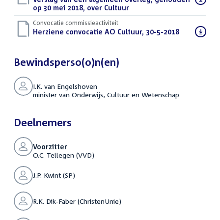
bestand:
op 30 mei 2018, over Cultuur
(PDF)
Convocatie commissieactiviteit
Download
Herziene convocatie AO Cultuur, 30-5-2018
(PDF)
bestand:
Bewindsperso(o)n(en)
I.K. van Engelshoven
minister van Onderwijs, Cultuur en Wetenschap
Deelnemers
Voorzitter
O.C. Tellegen (VVD)
J.P. Kwint (SP)
R.K. Dik-Faber (ChristenUnie)