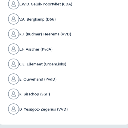
L.W.D. Geluk-Poortvliet (CDA)
V.A. Bergkamp (D66)
R.J. (Rudmer) Heerema (VVD)
L.F. Asscher (PvdA)
C.E. Ellemeet (GroenLinks)
E. Ouwehand (PvdD)
R. Bisschop (SGP)
D. Yeşilgöz-Zegerius (VVD)