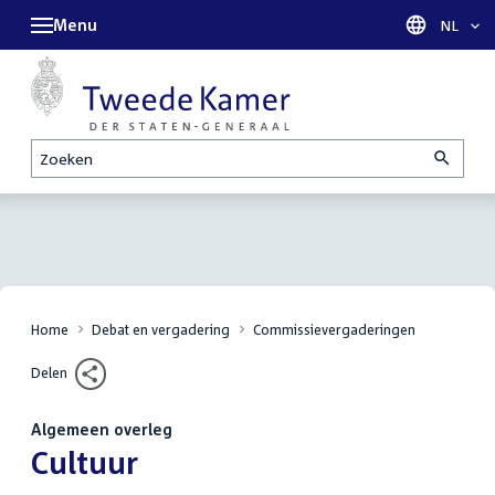
Menu
Taal sel
NL
Zoeken
Home
Debat en vergadering
Commissievergaderingen
Delen
Algemeen overleg
:
Cultuur