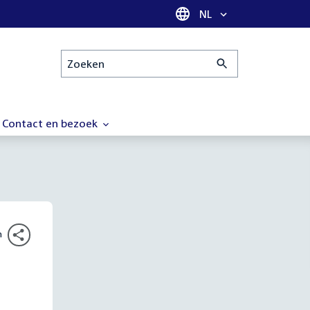
Taal selectie
NL
Zoeken
Contact en bezoek
n