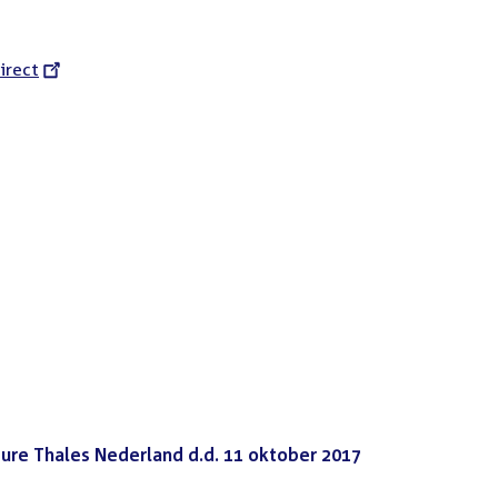
l
irect
ure Thales Nederland d.d. 11 oktober 2017
(PDF)