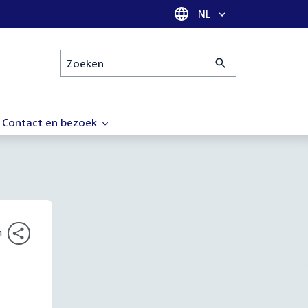
Taal selectie
NL
Zoeken
Contact en bezoek
n