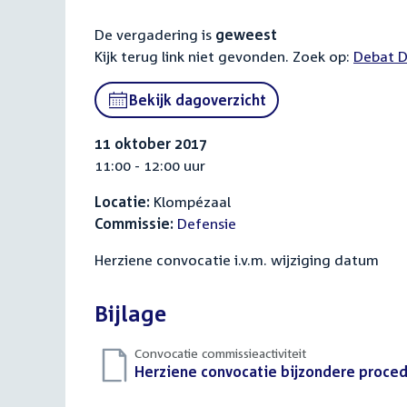
De vergadering is
geweest
Kijk terug link niet gevonden. Zoek op:
Externa
Debat D
link:
Bekijk dagoverzicht
11 oktober 2017
11:00 - 12:00 uur
Locatie:
Klompézaal
Commissie:
Defensie
Herziene convocatie i.v.m. wijziging datum
Bijlage
Convocatie commissieactiviteit
Download
Herziene convocatie bijzondere proced
bestand: