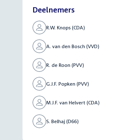
Deelnemers
R.W. Knops (CDA)
A. van den Bosch (VVD)
R. de Roon (PVV)
G.J.F. Popken (PVV)
M.J.F. van Helvert (CDA)
S. Belhaj (D66)