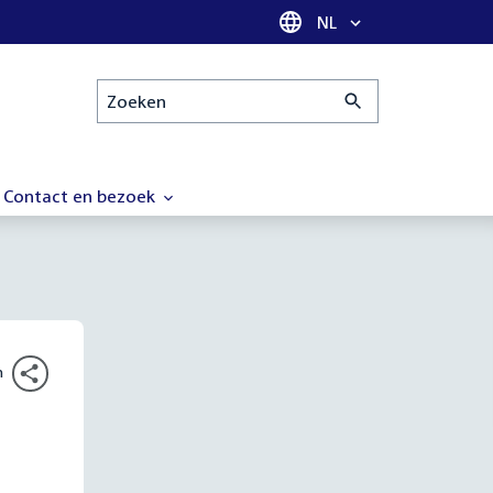
Taal selectie
NL
Zoeken
Contact en bezoek
n