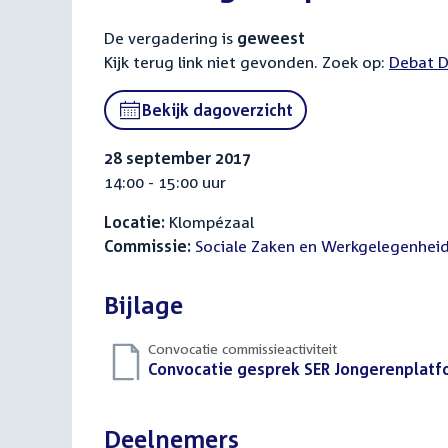
De vergadering is
geweest
Kijk terug link niet gevonden. Zoek op:
Debat D
Bekijk dagoverzicht
28 september 2017
14:00 - 15:00 uur
Locatie:
Klompézaal
Commissie:
Sociale Zaken en Werkgelegenhei
Bijlage
Convocatie commissieactiviteit
Download
Convocatie gesprek SER Jongerenplatfo
bestand:
Deelnemers