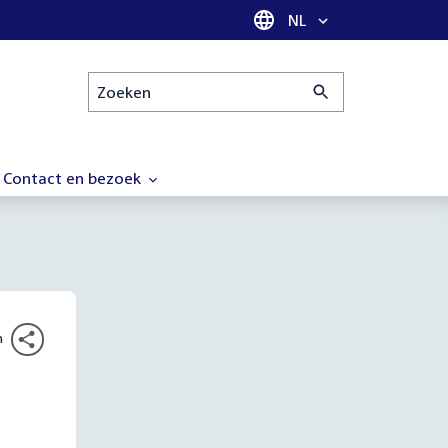
Taal selectie
NL
Zoeken
Contact en bezoek
n