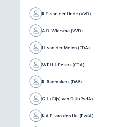
R.E. van der Linde (VVD)
A.D. Wiersma (VVD)
H. van der Molen (CDA)
W.P.H.J. Peters (CDA)
R. Raemakers (D66)
G.J. (Gijs) van Dijk (PvdA)
K.A.E. van den Hul (PvdA)