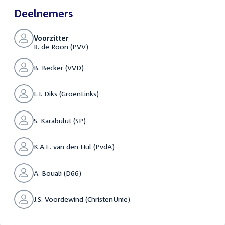
Deelnemers
Voorzitter
R. de Roon (PVV)
B. Becker (VVD)
L.I. Diks (GroenLinks)
S. Karabulut (SP)
K.A.E. van den Hul (PvdA)
A. Bouali (D66)
J.S. Voordewind (ChristenUnie)