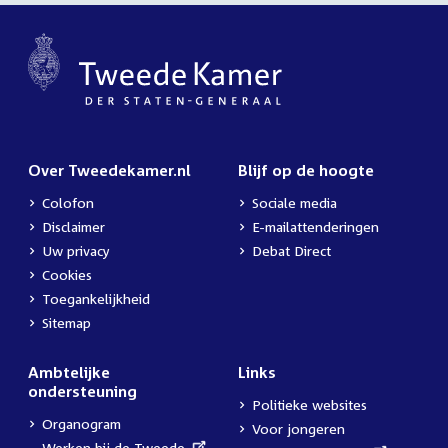
Over Tweedekamer.nl
Blijf op de hoogte
Colofon
Sociale media
Disclaimer
E-mailattenderingen
Uw privacy
Debat Direct
Cookies
Toegankelijkheid
Sitemap
Ambtelijke
Links
ondersteuning
Politieke websites
Organogram
Voor jongeren
External
Werken bij de Tweede