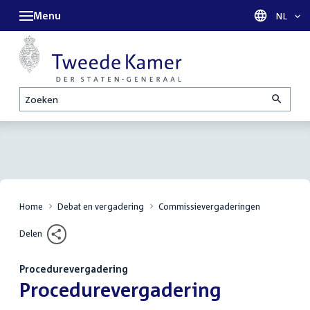
Menu
Taal sel
NL
Zoeken
Home
Debat en vergadering
Commissievergaderingen
Delen
Procedurevergadering
:
Procedurevergadering