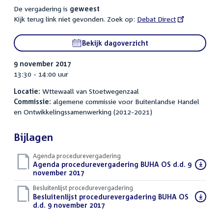
De vergadering is
geweest
Kijk terug link niet gevonden. Zoek op:
External
Debat Direct
link:
Bekijk dagoverzicht
9 november 2017
13:30 - 14:00 uur
Locatie:
Wttewaall van Stoetwegenzaal
Commissie:
algemene commissie voor Buitenlandse Handel
en Ontwikkelingssamenwerking (2012-2021)
Bijlagen
Agenda procedurevergadering
Download
Agenda procedurevergadering BUHA OS d.d. 9
bestand:
november 2017
(PDF)
Besluitenlijst procedurevergadering
Download
Besluitenlijst procedurevergadering BUHA OS
bestand:
d.d. 9 november 2017
(PDF)