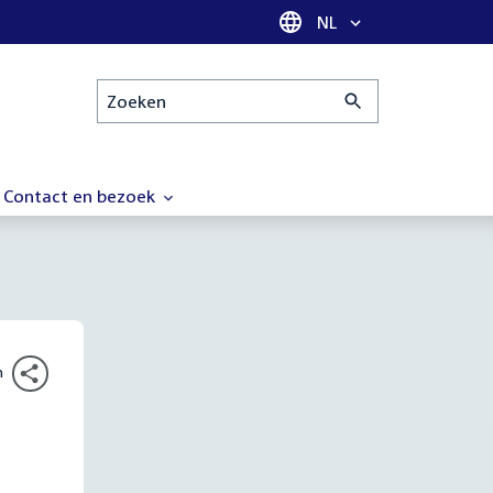
Taal selectie
NL
Zoeken
Contact en bezoek
n