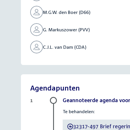
M.G.W. den Boer (D66)
G. Markuszower (PVV)
C.J.L. van Dam (CDA)
Agendapunten
Geannoteerde agenda voor 
1
Te behandelen:
32317-497 Brief regerin
-