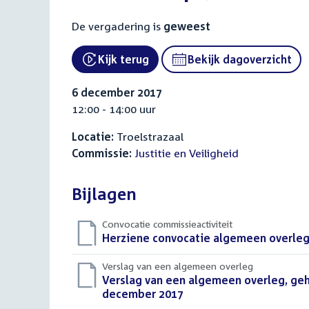
De vergadering is
geweest
Kijk terug
Bekijk dagoverzicht
External link:
6 december 2017
12:00 - 14:00 uur
Locatie:
Troelstrazaal
Commissie:
Justitie en Veiligheid
Bijlagen
Convocatie commissieactiviteit
Download
Herziene convocatie algemeen overleg
bestand:
Verslag van een algemeen overleg
Download
Verslag van een algemeen overleg, geh
bestand:
december 2017
(PDF)