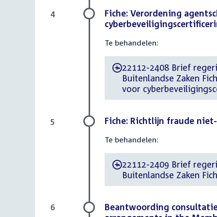
Fiche: Verordening agents
4
cyberbeveiligingscertificer
Te behandelen:
22112-2408 Brief regeri
-
Buitenlandse Zaken Fic
voor cyberbeveiligingsce
Fiche: Richtlijn fraude nie
5
Te behandelen:
22112-2409 Brief regeri
-
Buitenlandse Zaken Fich
Beantwoording consultatie 
6