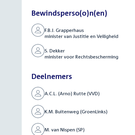
Bewindsperso(o)n(en)
F.B.J. Grapperhaus
minister van Justitie en Veiligheid
S. Dekker
minister voor Rechtsbescherming
Deelnemers
A.C.L. (Arno) Rutte (VVD)
K.M. Buitenweg (GroenLinks)
M. van Nispen (SP)