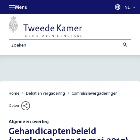
Menu
Taal sel
NL
Zoeken
Home
Debat en vergadering
Commissievergaderingen
Delen
Algemeen overleg
:
Gehandicaptenbeleid