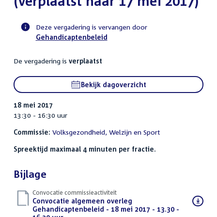
(verplaatst naar 17 mei 2017)
Deze vergadering is vervangen door
Gehandicaptenbeleid
Voortgangsstatus
commissie
De vergadering is
verplaatst
activiteit
Bekijk dagoverzicht
18 mei 2017
13:30 - 16:30 uur
Commissie:
Volksgezondheid, Welzijn en Sport
Spreektijd maximaal 4 minuten per fractie.
Bijlage
Convocatie commissieactiviteit
Download
Convocatie algemeen overleg
bestand:
Gehandicaptenbeleid - 18 mei 2017 - 13.30 -