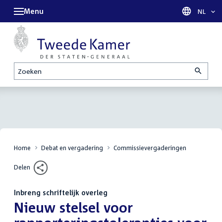
Menu
Taal sel
NL
Zoeken
Home
Debat en vergadering
Commissievergaderingen
Delen
Inbreng schriftelijk overleg
:
Nieuw stelsel voor