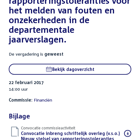
rapporteringstoleranties voor
het melden van fouten en
onzekerheden in de
departementale
jaarverslagen.
De vergadering is
geweest
Bekijk dagoverzicht
22 februari 2017
14:00 uur
Commissie:
Financiën
Bijlage
Convocatie commissieactiviteit
Download
Convocatie inbreng schriftelijk overleg (v.s.o.)
bestand:
Nieuw stelsel van rapporteringstoleranties