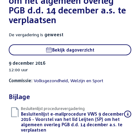
om het algemeen overleg
PGB d.d. 14 december a.s. te
verplaatsen
De vergadering is
geweest
Bekijk dagoverzicht
9 december 2016
12:00 uur
Commissie:
Volksgezondheid, Welzijn en Sport
Bijlage
Besluitenlijst procedurevergadering
Download
Besluitenlijst e-mailprocedure VWS 9 december
bestand:
2016 - Voorstel van het lid Leijten (SP) om het
algemeen overleg PGB d.d. 14 december a.s. te
verplaatsen
(PDF)