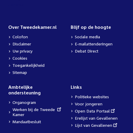
Over Tweedekamer.nl
Blijf op de hoogte
Colofon
Sociale media
Disclaimer
E-mailattenderingen
Uw privacy
Debat Direct
Cookies
Toegankelijkheid
Sitemap
Ambtelijke
Links
ondersteuning
Politieke websites
Organogram
Voor jongeren
External
Werken bij de Tweede
External
Open Data Portaal
link:
Kamer
link:
Erelijst van Gevallenen
Mandaatbesluit
External
Lijst van Gevallenen
link: