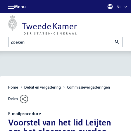
Menu
Taal sel
NL
Zoeken
Home
Debat en vergadering
Commissievergaderingen
Delen
E-mailprocedure
:
Voorstel van het lid Leijten