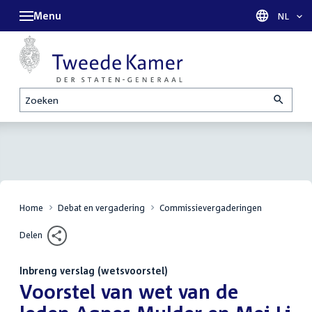
Menu
Taal sel
NL
Zoeken
Home
Debat en vergadering
Commissievergaderingen
Delen
Inbreng verslag (wetsvoorstel)
:
Voorstel van wet van de