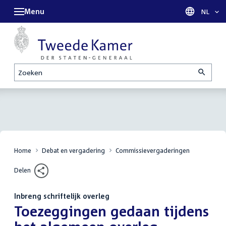
Menu
Taal sel
NL
Zoeken
Home
Debat en vergadering
Commissievergaderingen
Delen
Inbreng schriftelijk overleg
:
Toezeggingen gedaan tijdens