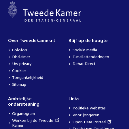
Over Tweedekamer.nl
Blijf op de hoogte
Colofon
Sociale media
Disclaimer
E-mailattenderingen
Uw privacy
Debat Direct
Cookies
Toegankelijkheid
Sitemap
Ambtelijke
Links
ondersteuning
Politieke websites
Organogram
Voor jongeren
External
Werken bij de Tweede
External
Open Data Portaal
link:
Kamer
link:
Erelijst van Gevallenen