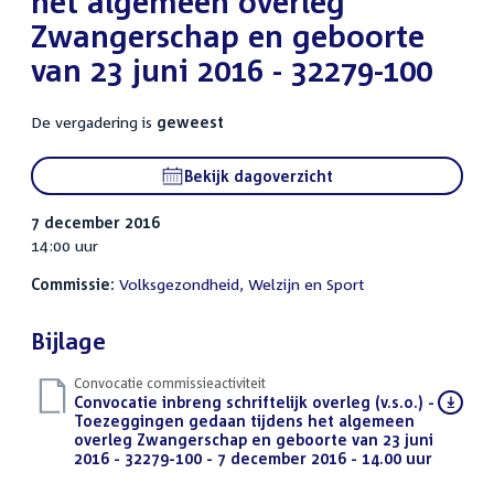
het algemeen overleg
Zwangerschap en geboorte
van 23 juni 2016 - 32279-100
De vergadering is
geweest
Bekijk dagoverzicht
7 december 2016
14:00 uur
Commissie:
Volksgezondheid, Welzijn en Sport
Bijlage
Convocatie commissieactiviteit
Download
Convocatie inbreng schriftelijk overleg (v.s.o.) -
bestand:
Toezeggingen gedaan tijdens het algemeen
overleg Zwangerschap en geboorte van 23 juni
2016 - 32279-100 - 7 december 2016 - 14.00 uur
(PDF)