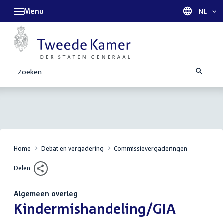
Menu
Taal sel
NL
Zoeken
Home
Debat en vergadering
Commissievergaderingen
Delen
Algemeen overleg
:
Kindermishandeling/GIA