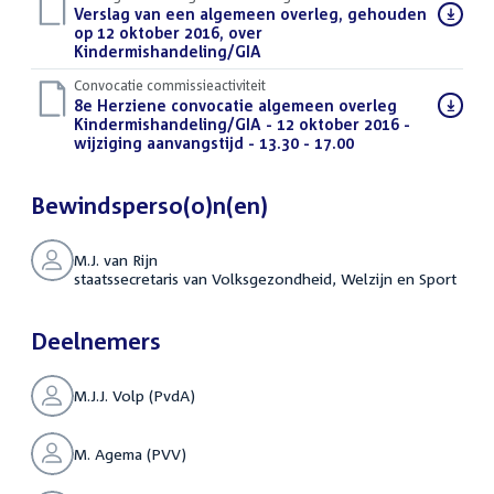
Download
Verslag van een algemeen overleg, gehouden
bestand:
op 12 oktober 2016, over
Kindermishandeling/GIA
(PDF)
Convocatie commissieactiviteit
Download
8e Herziene convocatie algemeen overleg
bestand:
Kindermishandeling/GIA - 12 oktober 2016 -
wijziging aanvangstijd - 13.30 - 17.00
(PDF)
Bewindsperso(o)n(en)
M.J. van Rijn
staatssecretaris van Volksgezondheid, Welzijn en Sport
Deelnemers
M.J.J. Volp (PvdA)
M. Agema (PVV)