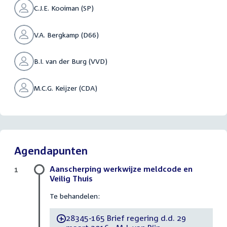
C.J.E. Kooiman (SP)
V.A. Bergkamp (D66)
B.I. van der Burg (VVD)
M.C.G. Keijzer (CDA)
Agendapunten
Aanscherping werkwijze meldcode en
1
Veilig Thuis
Te behandelen:
28345-165 Brief regering d.d. 29
-