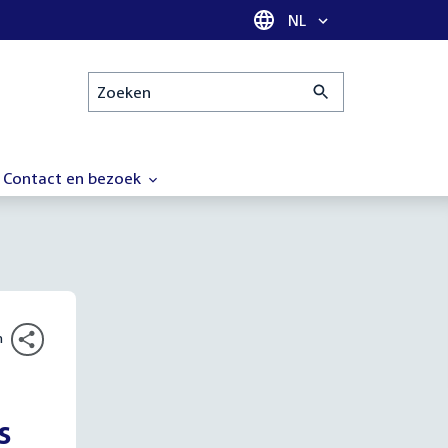
Taal selectie
NL
Zoeken
Contact en bezoek
n
s