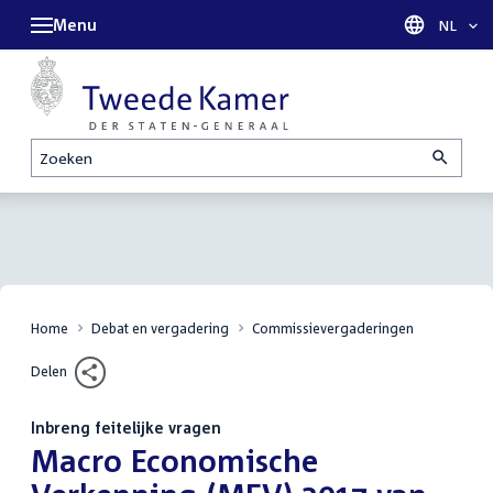
Menu
Taal sel
NL
Zoeken
Home
Debat en vergadering
Commissievergaderingen
Delen
Inbreng feitelijke vragen
:
Macro Economische