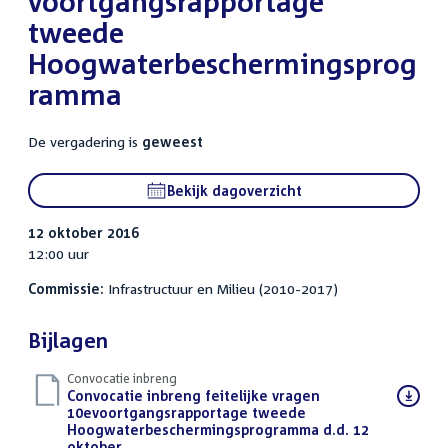
voortgangsrapportage
tweede
Hoogwaterbeschermingsprog
ramma
De vergadering is
geweest
Bekijk dagoverzicht
12 oktober 2016
12:00 uur
Commissie:
Infrastructuur en Milieu (2010-2017)
Bijlagen
Convocatie inbreng
Download
Convocatie inbreng feitelijke vragen
bestand:
10evoortgangsrapportage tweede
Hoogwaterbeschermingsprogramma d.d. 12
oktober
(PDF)