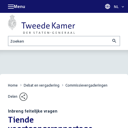
Menu
Taal sel
NL
Zoeken
Home
Debat en vergadering
Commissievergaderingen
Delen
Inbreng feitelijke vragen
:
Tiende