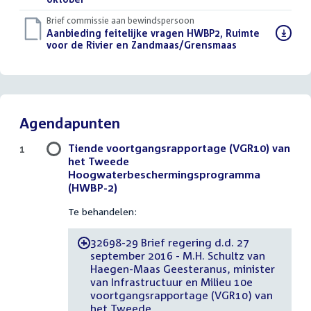
Brief commissie aan bewindspersoon
Download
Aanbieding feitelijke vragen HWBP2, Ruimte
bestand:
voor de Rivier en Zandmaas/Grensmaas
(PDF)
Agendapunten
Tiende voortgangsrapportage (VGR10) van
1
het Tweede
Hoogwaterbeschermingsprogramma
(HWBP-2)
Te behandelen:
32698-29 Brief regering d.d. 27
-
september 2016 - M.H. Schultz van
Haegen-Maas Geesteranus, minister
van Infrastructuur en Milieu 10e
voortgangsrapportage (VGR10) van
het Tweede