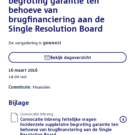
begroting garantie ten
behoeve van
brugfinanciering aan de
Single Resolution Board
De vergadering is
geweest
Bekijk dagoverzicht
16 maart 2016
14:00 uur
Commissie:
Financiën
Bijlage
Convocatie inbreng
Download
Convocatie inbreng feitelijke vragen
bestand:
Incidentele suppletoire begroting garantie ten
behoeve van brugfinanciering aan de Single
Resolution Board
(PDF)