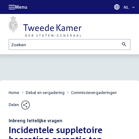
Menu
Taal sel
NL
Zoeken
Home
Debat en vergadering
Commissievergaderingen
Delen
Inbreng feitelijke vragen
:
Incidentele suppletoire