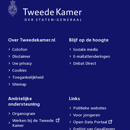
Over Tweedekamer.nl
Blijf op de hoogte
Colofon
Sociale media
Disclaimer
E-mailattenderingen
Uw privacy
Debat Direct
Cookies
Toegankelijkheid
Sitemap
Ambtelijke
Links
ondersteuning
Politieke websites
Organogram
Voor jongeren
External
Werken bij de Tweede
External
Open Data Portaal
link:
Kamer
link:
Erelijst van Gevallenen