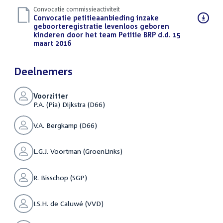
Convocatie commissieactiviteit
Download
Convocatie petitieaanbieding inzake
bestand:
geboorteregistratie levenloos geboren
kinderen door het team Petitie BRP d.d. 15
maart 2016
(PDF)
Deelnemers
Voorzitter
P.A. (Pia) Dijkstra (D66)
V.A. Bergkamp (D66)
L.G.J. Voortman (GroenLinks)
R. Bisschop (SGP)
I.S.H. de Caluwé (VVD)