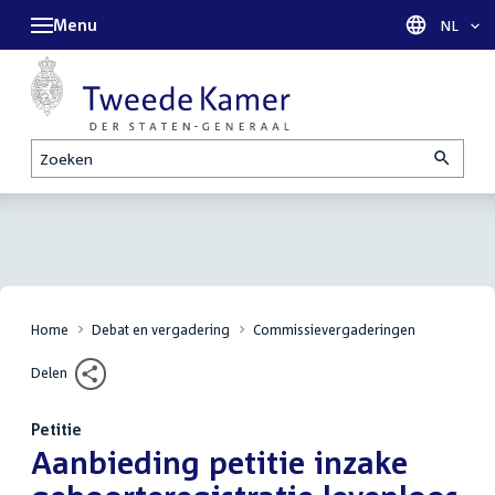
Menu
Taal sel
NL
Zoeken
Home
Debat en vergadering
Commissievergaderingen
Delen
Petitie
:
Aanbieding petitie inzake