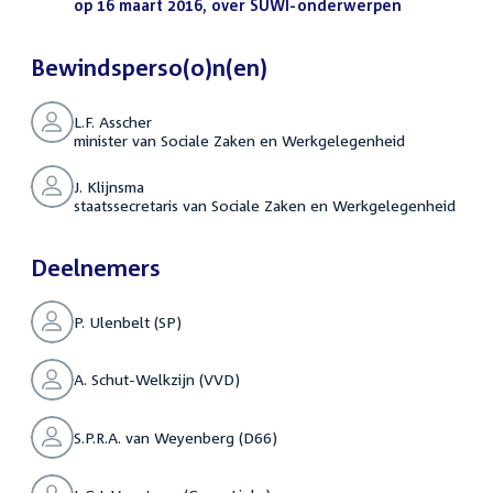
bestand:
op 16 maart 2016, over SUWI-onderwerpen
(PDF)
Bewindsperso(o)n(en)
L.F. Asscher
minister van Sociale Zaken en Werkgelegenheid
J. Klijnsma
staatssecretaris van Sociale Zaken en Werkgelegenheid
Deelnemers
P. Ulenbelt (SP)
A. Schut-Welkzijn (VVD)
S.P.R.A. van Weyenberg (D66)