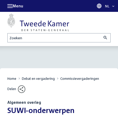
Menu
Taal sel
NL
Zoeken
Home
Debat en vergadering
Commissievergaderingen
Delen
Algemeen overleg
:
SUWI-onderwerpen