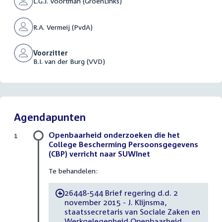
L.G.J. Voortman (GroenLinks)
R.A. Vermeij (PvdA)
Voorzitter
B.I. van der Burg (VVD)
Agendapunten
Openbaarheid onderzoeken die het
1
College Bescherming Persoonsgegevens
(CBP) verricht naar SUWInet
Te behandelen:
26448-544 Brief regering d.d. 2
-
november 2015 - J. Klijnsma,
staatssecretaris van Sociale Zaken en
Werkgelegenheid Openbaarheid