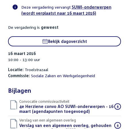
Deze vergadering vervangt
SUWI-onderwerpen
(wordt verplaatst naar 16 maart 2016)
Voortgangsstatus
commissie
De vergadering is
geweest
activiteit
Bekijk dagoverzicht
16 maart 2016
10:00 - 13:00 uur
Locatie:
Troelstrazaal
Commissie:
Sociale Zaken en Werkgelegenheid
Bijlagen
Convocatie commissieactiviteit
Download
4e Herziene convo AO SUWI-onderwerpen - 16
bestand:
maart (agendapunten toegevoegd)
(PDF)
Verslag van een algemeen overleg
Download
Verslag van een algemeen overleg, gehouden