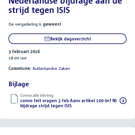
Nederlandse bijdrage aan de
strijd tegen ISIS
De vergadering is
geweest
Bekijk dagoverzicht
3 februari 2016
18:00 uur
Commissie:
Buitenlandse Zaken
Bijlage
Convocatie inbreng
Download
convo feit vragen 3 feb Aanv artikel 100-brf Nl
bestand:
bijdrage strijd tegen ISIS
(PDF)