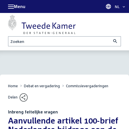
Menu
Taal sel
NL
Zoeken
Home
Debat en vergadering
Commissievergaderingen
Delen
Inbreng feitelijke vragen
:
Aanvullende artikel 100-brief