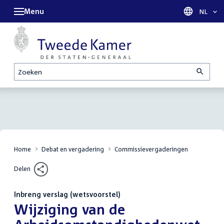
Menu
Taal sel
NL
Zoeken
Home
Debat en vergadering
Commissievergaderingen
Delen
Inbreng verslag (wetsvoorstel)
:
Wijziging van de