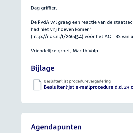
Dag griffier,
De PvdA wil graag een reactie van de staatsecre
had niet vrij hoeven komen'
(http://nos.nl/l/206454) vóór het AO TBS va
Vriendelijke groet, Marith Volp
Bijlage
Besluitenlijst procedurevergadering
Download
Besluitenlijst e-mailprocedure d.d. 23
bestand:
Agendapunten