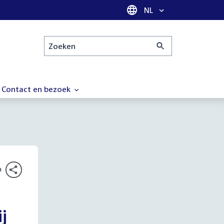
Taal selectie
NL
Zoeken
Contact en bezoek
n
j