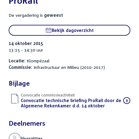
ProRail
De vergadering is
geweest
Bekijk dagoverzicht
14 oktober 2015
13:15 - 14:30 uur
Locatie:
Klompézaal
Commissie:
Infrastructuur en Milieu (2010-2017)
Bijlage
Convocatie commissieactiviteit
Download
Convocatie technische briefing ProRail door de
bestand:
Algemene Rekenkamer d.d. 14 oktober
(PDF)
Deelnemers
Voorzitter