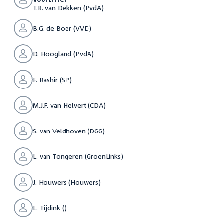
T.R. van Dekken (PvdA)
B.G. de Boer (VVD)
D. Hoogland (PvdA)
F. Bashir (SP)
M.J.F. van Helvert (CDA)
S. van Veldhoven (D66)
L. van Tongeren (GroenLinks)
J. Houwers (Houwers)
L. Tijdink ()