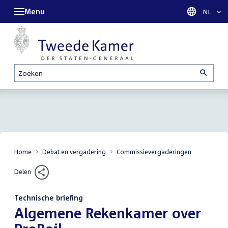
Menu
Taal sel
NL
Zoeken
Home
Debat en vergadering
Commissievergaderingen
Delen
Technische briefing
:
Algemene Rekenkamer over