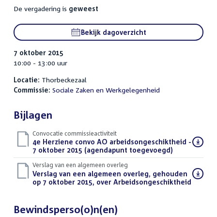
De vergadering is
geweest
Bekijk dagoverzicht
7 oktober 2015
10:00 - 13:00 uur
Locatie:
Thorbeckezaal
Commissie:
Sociale Zaken en Werkgelegenheid
Bijlagen
Convocatie commissieactiviteit
Download
4e Herziene convo AO arbeidsongeschiktheid -
bestand:
7 oktober 2015 (agendapunt toegevoegd)
(PDF)
Verslag van een algemeen overleg
Download
Verslag van een algemeen overleg, gehouden
bestand:
op 7 oktober 2015, over Arbeidsongeschiktheid
(PDF)
Bewindsperso(o)n(en)