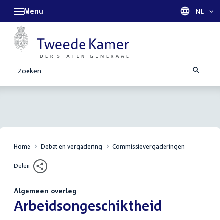
Menu
Taal sel
NL
Zoeken
Home
Debat en vergadering
Commissievergaderingen
Delen
Algemeen overleg
:
Arbeidsongeschiktheid