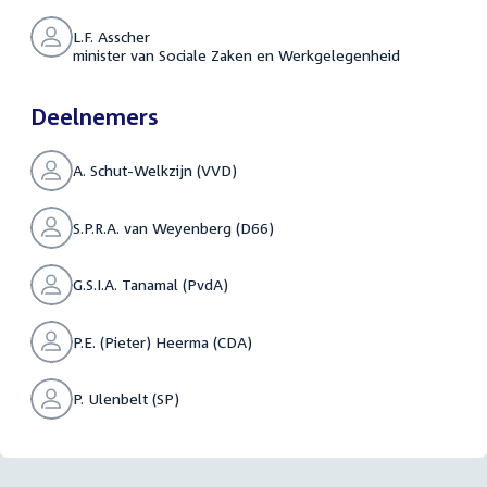
L.F. Asscher
minister van Sociale Zaken en Werkgelegenheid
Deelnemers
A. Schut-Welkzijn (VVD)
S.P.R.A. van Weyenberg (D66)
G.S.I.A. Tanamal (PvdA)
P.E. (Pieter) Heerma (CDA)
P. Ulenbelt (SP)