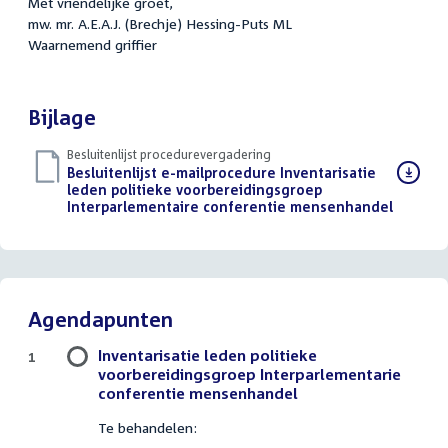
Met vriendelijke groet,
mw. mr. A.E.A.J. (Brechje) Hessing-Puts ML
Waarnemend griffier
Bijlage
Besluitenlijst procedurevergadering
Download
Besluitenlijst e-mailprocedure Inventarisatie
bestand:
leden politieke voorbereidingsgroep
Interparlementaire conferentie mensenhandel
(PDF)
Agendapunten
Inventarisatie leden politieke
1
voorbereidingsgroep Interparlementarie
conferentie mensenhandel
Te behandelen: