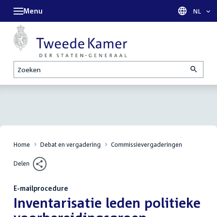
Menu
Taal sel
NL
Zoeken
Home
Debat en vergadering
Commissievergaderingen
Delen
E-mailprocedure
:
Inventarisatie leden politieke