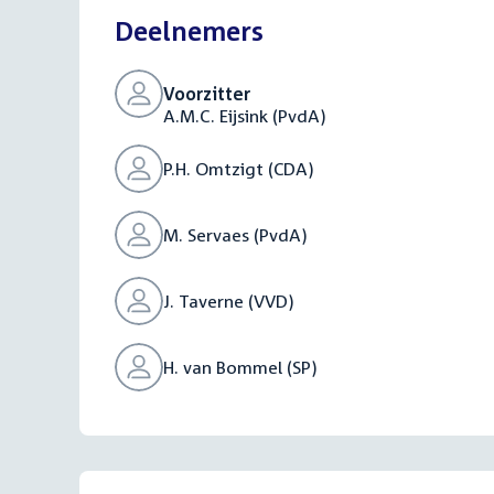
Deelnemers
Voorzitter
A.M.C. Eijsink (PvdA)
P.H. Omtzigt (CDA)
M. Servaes (PvdA)
J. Taverne (VVD)
H. van Bommel (SP)