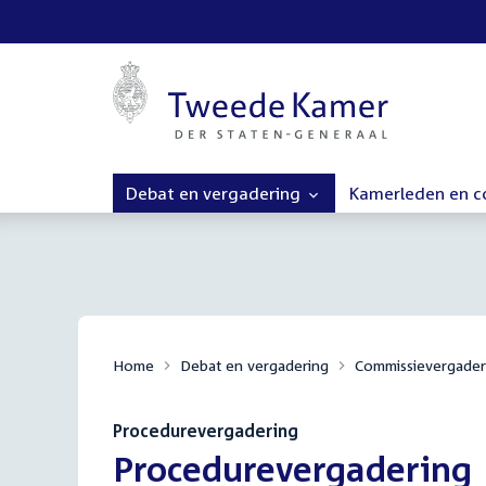
Debat en vergadering
Kamerleden en 
Home
Debat en vergadering
Commissievergader
Procedurevergadering
:
Procedurevergadering