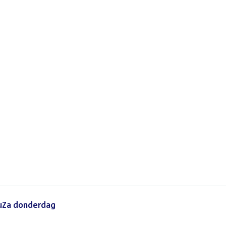
BuZa donderdag
(PDF)