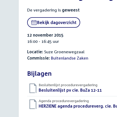
De vergadering is
geweest
Bekijk dagoverzicht
12 november 2015
16:00 - 16:45 uur
Locatie:
Suze Groenewegzaal
Commissie:
Buitenlandse Zaken
Bijlagen
Besluitenlijst procedurevergadering
Download
Besluitenlijst pv cie. BuZa 12-11
(PDF)
bestand:
Agenda procedurevergadering
Download
HERZIENE agenda procedureverg. cie. 
bestand: