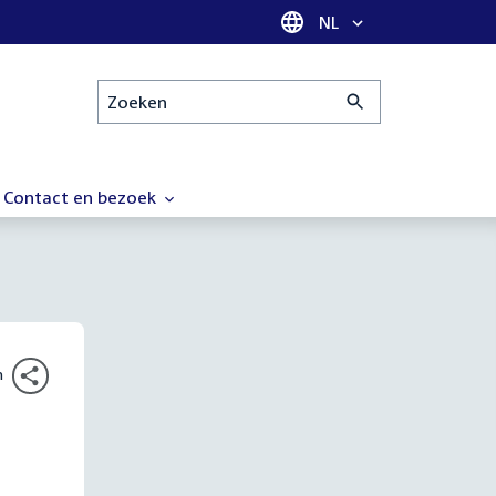
Taal selectie
NL
Zoeken
Contact en bezoek
n