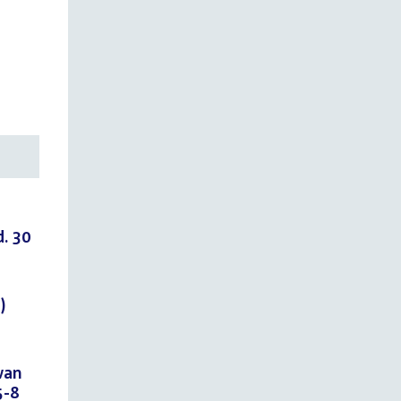
. 30
)
van
5-8