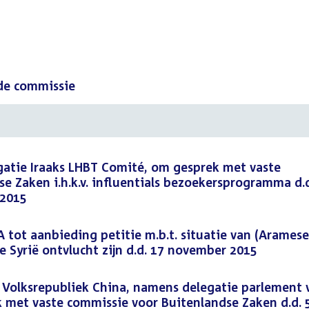
 de commissie
atie Iraaks LHBT Comité, om gesprek met vaste
e Zaken i.h.k.v. influentials bezoekersprogramma d.d
 2015
ot aanbieding petitie m.b.t. situatie van (Aramese
die Syrië ontvlucht zijn d.d. 17 november 2015
Volksrepubliek China, namens delegatie parlement 
 met vaste commissie voor Buitenlandse Zaken d.d. 