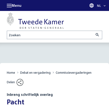
Menu
Taal sel
NL
Zoeken
Home
Debat en vergadering
Commissievergaderingen
Delen
Inbreng schriftelijk overleg
:
Pacht