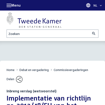
Menu
Taal sel
NL
Zoeken
Home
Debat en vergadering
Commissievergaderingen
Delen
Inbreng verslag (wetsvoorstel)
:
Implementatie van richtlijn