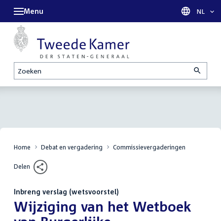
Menu
Taal sel
NL
Zoeken
Home
Debat en vergadering
Commissievergaderingen
Delen
Inbreng verslag (wetsvoorstel)
:
Wijziging van het Wetboek