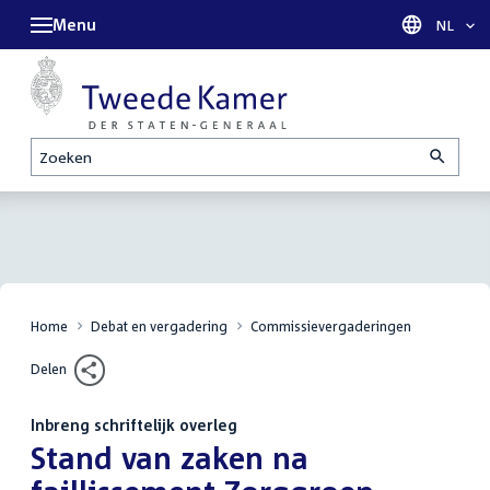
Menu
Taal sel
NL
Zoeken
Home
Debat en vergadering
Commissievergaderingen
Delen
Inbreng schriftelijk overleg
:
Stand van zaken na