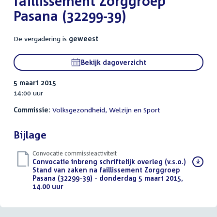
faillissement Zorggroep
Pasana (32299-39)
De vergadering is
geweest
Bekijk dagoverzicht
5 maart 2015
14:00 uur
Commissie:
Volksgezondheid, Welzijn en Sport
Bijlage
Convocatie commissieactiviteit
Download
Convocatie inbreng schriftelijk overleg (v.s.o.)
bestand:
Stand van zaken na faillissement Zorggroep
Pasana (32299-39) - donderdag 5 maart 2015,
14.00 uur
(PDF)