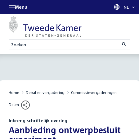
Menu
Taal sel
NL
Zoeken
Home
Debat en vergadering
Commissievergaderingen
Delen
Inbreng schriftelijk overleg
:
Aanbieding ontwerpbesluit