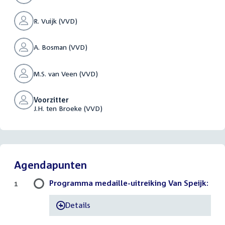
R. Vuijk (VVD)
A. Bosman (VVD)
M.S. van Veen (VVD)
Voorzitter
J.H. ten Broeke (VVD)
Agendapunten
Programma medaille-uitreiking Van Speijk:
1
Details
-