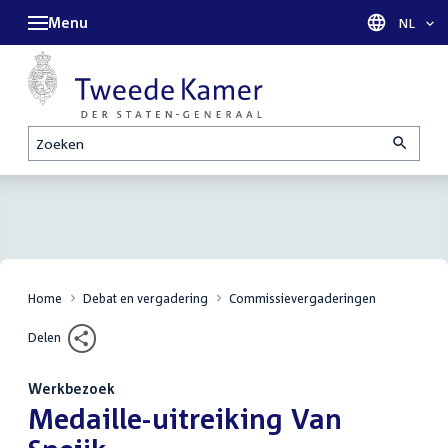
Menu
Taal sel
NL
Zoeken
Home
Debat en vergadering
Commissievergaderingen
Delen
Werkbezoek
:
Medaille-uitreiking Van