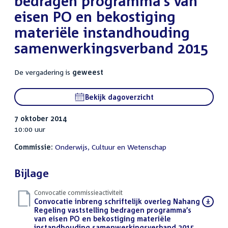
bedragen programma’s van
eisen PO en bekostiging
materiële instandhouding
samenwerkingsverband 2015
De vergadering is
geweest
Bekijk dagoverzicht
7 oktober 2014
10:00 uur
Commissie:
Onderwijs, Cultuur en Wetenschap
Bijlage
Convocatie commissieactiviteit
Download
Convocatie inbreng schriftelijk overleg Nahang
bestand:
Regeling vaststelling bedragen programma’s
van eisen PO en bekostiging materiële
instandhouding samenwerkingsverband 2015