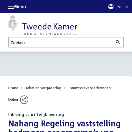
Menu
Taal sel
NL
Zoeken
Home
Debat en vergadering
Commissievergaderingen
Delen
Inbreng schriftelijk overleg
:
Nahang Regeling vaststelling