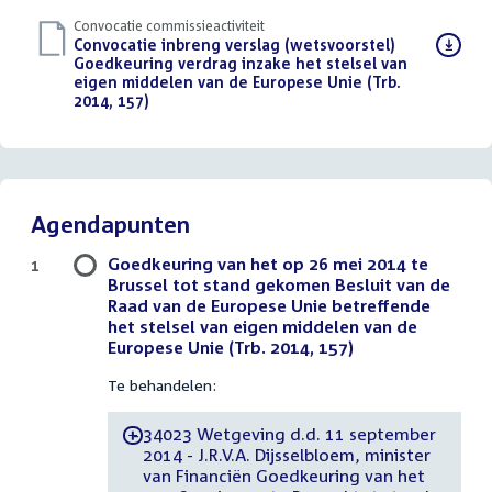
Convocatie commissieactiviteit
Download
Convocatie inbreng verslag (wetsvoorstel)
bestand:
Goedkeuring verdrag inzake het stelsel van
eigen middelen van de Europese Unie (Trb.
2014, 157)
(PDF)
Agendapunten
Goedkeuring van het op 26 mei 2014 te
1
Brussel tot stand gekomen Besluit van de
Raad van de Europese Unie betreffende
het stelsel van eigen middelen van de
Europese Unie (Trb. 2014, 157)
Te behandelen:
34023 Wetgeving d.d. 11 september
-
2014 - J.R.V.A. Dijsselbloem, minister
van Financiën Goedkeuring van het