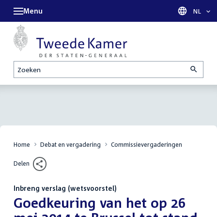
Menu
Taal sel
NL
Zoeken
Home
Debat en vergadering
Commissievergaderingen
Delen
Inbreng verslag (wetsvoorstel)
:
Goedkeuring van het op 26