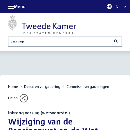
Menu
Taal sel
NL
Zoeken
Home
Debat en vergadering
Commissievergaderingen
Delen
Inbreng verslag (wetsvoorstel)
:
Wijziging van de