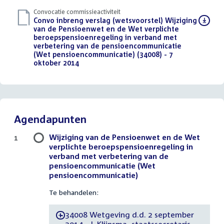
Convocatie commissieactiviteit
Download
Convo inbreng verslag (wetsvoorstel) Wijziging
bestand:
van de Pensioenwet en de Wet verplichte
beroepspensioenregeling in verband met
verbetering van de pensioencommunicatie
(Wet pensioencommunicatie) (34008) - 7
oktober 2014
(PDF)
Agendapunten
Wijziging van de Pensioenwet en de Wet
1
verplichte beroepspensioenregeling in
verband met verbetering van de
pensioencommunicatie (Wet
pensioencommunicatie)
Te behandelen:
34008 Wetgeving d.d. 2 september
-
2014 - J. Klijnsma, staatssecretaris