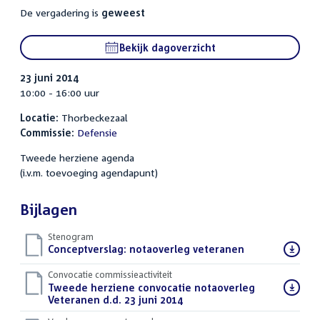
De vergadering is
geweest
Bekijk dagoverzicht
23 juni 2014
10:00 - 16:00 uur
Locatie:
Thorbeckezaal
Commissie:
Defensie
Tweede herziene agenda
(i.v.m. toevoeging agendapunt)
Bijlagen
Stenogram
Download
Conceptverslag: notaoverleg veteranen
(DOCX)
bestand:
Convocatie commissieactiviteit
Download
Tweede herziene convocatie notaoverleg
bestand:
Veteranen d.d. 23 juni 2014
(PDF)