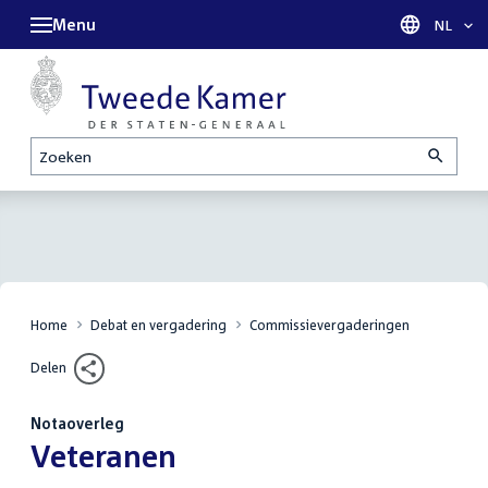
Menu
Taal sel
NL
Zoeken
Home
Debat en vergadering
Commissievergaderingen
Delen
Notaoverleg
:
Veteranen