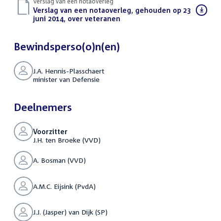
Verslag van een notaoverleg
Download
Verslag van een notaoverleg, gehouden op 23
bestand:
juni 2014, over veteranen
(PDF)
Bewindsperso(o)n(en)
J.A. Hennis-Plasschaert
minister van Defensie
Deelnemers
Voorzitter
J.H. ten Broeke (VVD)
A. Bosman (VVD)
A.M.C. Eijsink (PvdA)
J.J. (Jasper) van Dijk (SP)