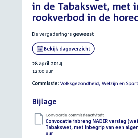
in de Tabakswet, met 
rookverbod in de horec
De vergadering is
geweest
Bekijk dagoverzicht
28 april 2014
12:00 uur
Commissie:
Volksgezondheid, Welzijn en Spor
Bijlage
Convocatie commissieactiviteit
Download
Convocatie inbreng NADER verslag (wets
bestand:
Tabakswet, met inbegrip van een algeme
uur
(PDF)