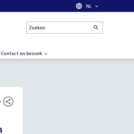
Taal selectie
NL
Zoeken
Contact en bezoek
n
n