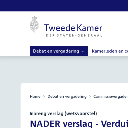
Debat en vergadering
Kamerleden en 
Home
Debat en vergadering
Commissievergader
Inbreng verslag (wetsvoorstel)
:
NADER verslag - Verdu