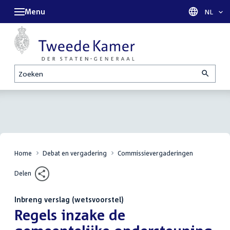
Menu
Taal sel
NL
Zoeken
Home
Debat en vergadering
Commissievergaderingen
Delen
Inbreng verslag (wetsvoorstel)
:
Regels inzake de