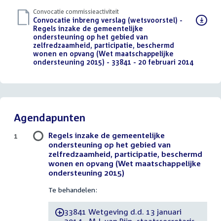
Convocatie commissieactiviteit
Download
Convocatie inbreng verslag (wetsvoorstel) -
bestand:
Regels inzake de gemeentelijke
ondersteuning op het gebied van
zelfredzaamheid, participatie, beschermd
wonen en opvang (Wet maatschappelijke
ondersteuning 2015) - 33841 - 20 februari 2014
(PDF)
Agendapunten
Regels inzake de gemeentelijke
1
ondersteuning op het gebied van
zelfredzaamheid, participatie, beschermd
wonen en opvang (Wet maatschappelijke
ondersteuning 2015)
Te behandelen:
33841 Wetgeving d.d. 13 januari
-
2014 - M.J. van Rijn, staatssecretaris