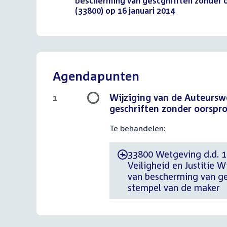
bestand:
bescherming van gescghriften zonder o
(33800) op 16 januari 2014
(PDF)
Agendapunten
Wijziging van de Auteursw
1
geschriften zonder oorspro
Te behandelen:
33800 Wetgeving d.d. 11
-
Veiligheid en Justitie 
van bescherming van ges
stempel van de maker