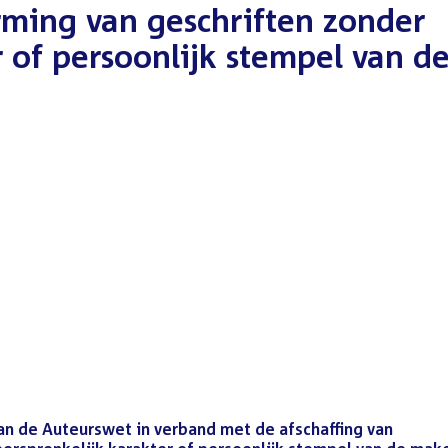
rming van geschriften zonder
r of persoonlijk stempel van d
an de Auteurswet in verband met de afschaffing van