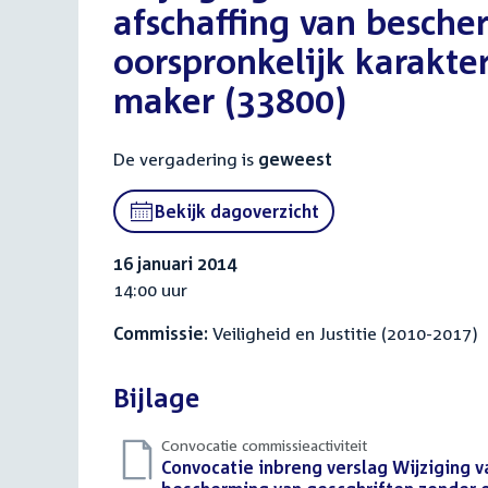
afschaffing van besche
oorspronkelijk karakte
maker (33800)
De vergadering is
geweest
Bekijk dagoverzicht
16 januari 2014
14:00 uur
Commissie:
Veiligheid en Justitie (2010-2017)
Bijlage
Convocatie commissieactiviteit
Download
Convocatie inbreng verslag Wijziging v