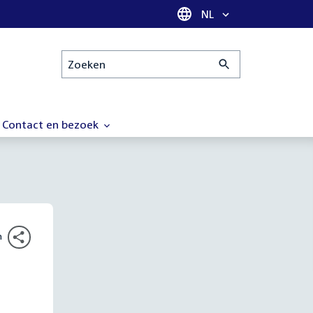
Taal selectie
NL
Zoeken
Contact en bezoek
n