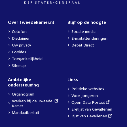
Over Tweedekamer.nl
Blijf op de hoogte
Colofon
Sociale media
Disclaimer
E-mailattenderingen
Uw privacy
Debat Direct
Cookies
Toegankelijkheid
Sitemap
Ambtelijke
Links
ondersteuning
Politieke websites
Organogram
Voor jongeren
External
Werken bij de Tweede
External
Open Data Portaal
link:
Kamer
link:
Erelijst van Gevallenen
Mandaatbesluit
External
Lijst van Gevallenen
link: