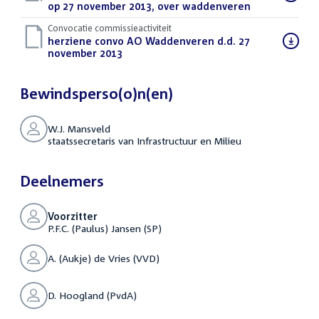
bestand:
op 27 november 2013, over waddenveren
(PDF)
Convocatie commissieactiviteit
Download
herziene convo AO Waddenveren d.d. 27
bestand:
november 2013
(PDF)
Bewindsperso(o)n(en)
W.J. Mansveld
staatssecretaris van Infrastructuur en Milieu
Deelnemers
Voorzitter
P.F.C. (Paulus) Jansen (SP)
A. (Aukje) de Vries (VVD)
D. Hoogland (PvdA)