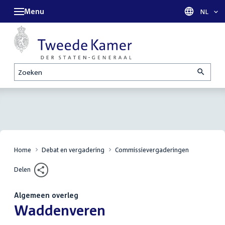
Menu
Taal sel
NL
Zoeken
Home
Debat en vergadering
Commissievergaderingen
Delen
Algemeen overleg
:
Waddenveren