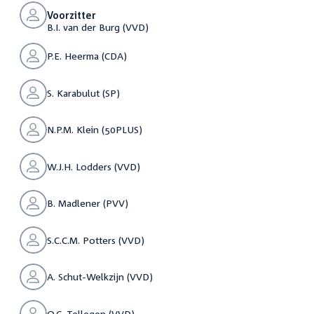
Voorzitter
B.I. van der Burg (VVD)
P.E. Heerma (CDA)
S. Karabulut (SP)
N.P.M. Klein (50PLUS)
W.J.H. Lodders (VVD)
B. Madlener (PVV)
S.C.C.M. Potters (VVD)
A. Schut-Welkzijn (VVD)
O.C. Tellegen (VVD)