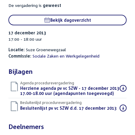
De vergadering is
geweest
Bekijk dagoverzicht
17 december 2013
17:00 - 18:00 uur
Locatie:
Suze Groenewegzaal
Commissie:
Sociale Zaken en Werkgelegenheid
Bijlagen
Agenda procedurevergadering
Download
Herziene agenda pv vc SZW - 17 december 2013
bestand:
17.00-18.00 uur (agendapunten toegevoegd)
(PDF)
Besluitenlijst procedurevergadering
Download
Besluitenlijst pv vc SZW d.d. 17 december 2013
(PDF)
bestand:
Deelnemers