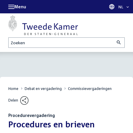
Menu
Taal sel
NL
Zoeken
Home
Debat en vergadering
Commissievergaderingen
Delen
Procedurevergadering
:
Procedures en brieven