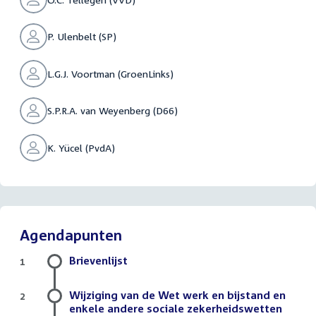
P. Ulenbelt (SP)
L.G.J. Voortman (GroenLinks)
S.P.R.A. van Weyenberg (D66)
K. Yücel (PvdA)
Agendapunten
Brievenlijst
1
Wijziging van de Wet werk en bijstand en
2
enkele andere sociale zekerheidswetten