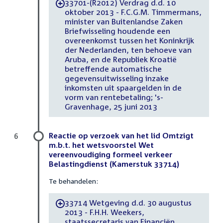
33701-(R2012) Verdrag d.d. 10
-
oktober 2013 - F.C.G.M. Timmermans,
minister van Buitenlandse Zaken
Briefwisseling houdende een
overeenkomst tussen het Koninkrijk
der Nederlanden, ten behoeve van
Aruba, en de Republiek Kroatië
betreffende automatische
gegevensuitwisseling inzake
inkomsten uit spaargelden in de
vorm van rentebetaling; 's-
Gravenhage, 25 juni 2013
Reactie op verzoek van het lid Omtzigt
6
m.b.t. het wetsvoorstel Wet
vereenvoudiging formeel verkeer
Belastingdienst (Kamerstuk 33714)
Te behandelen:
33714 Wetgeving d.d. 30 augustus
-
2013 - F.H.H. Weekers,
staatssecretaris van Financiën