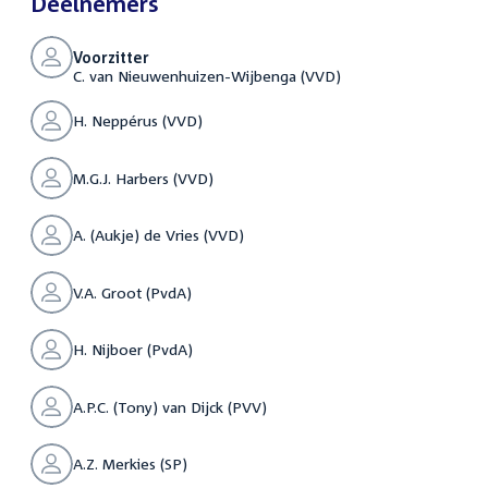
Deelnemers
Voorzitter
C. van Nieuwenhuizen-Wijbenga (VVD)
H. Neppérus (VVD)
M.G.J. Harbers (VVD)
A. (Aukje) de Vries (VVD)
V.A. Groot (PvdA)
H. Nijboer (PvdA)
A.P.C. (Tony) van Dijck (PVV)
A.Z. Merkies (SP)