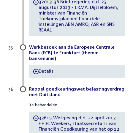
32013-36 Brief regering d.d. 23
-
augustus 2013 - J.R.V.A. Dijsselbloem,
minister van Financiën
Toekomstplannen financiële
instellingen ABN AMRO, ASR en SNS
REAAL
Werkbezoek aan de Europese Centrale
35
Bank (ECB) te Frankfurt (thema:
bankenunie)
Details
-
Rappel goedkeuringswet belastingverdrag
36
met Duitsland
Te behandelen:
33615 Wetgeving d.d. 22 april 2013 -
-
F.H.H. Weekers, staatssecretaris van
Financiën Goedkeuring van het op 12