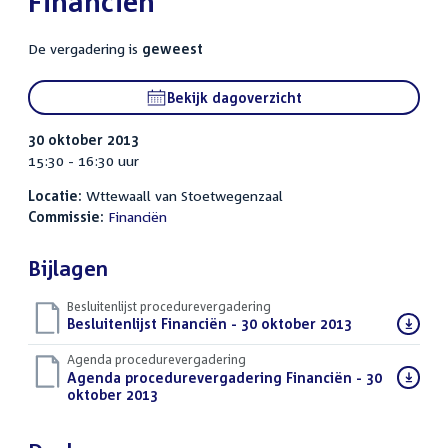
Financiën
De vergadering is
geweest
Bekijk dagoverzicht
30 oktober 2013
15:30 - 16:30 uur
Locatie:
Wttewaall van Stoetwegenzaal
Commissie:
Financiën
Bijlagen
Besluitenlijst procedurevergadering
Download
Besluitenlijst Financiën - 30 oktober 2013
(PDF)
bestand:
Agenda procedurevergadering
Download
Agenda procedurevergadering Financiën - 30
bestand:
oktober 2013
(PDF)