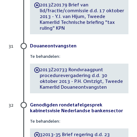
2013Z20179 Brief van
-
lid/fractie/commissie d.d. 17 oktober
2013 - Y.J. van Hijum, Tweede
Kamerlid Technische briefing "tax
ruling" KPN
Douaneontvangsten
31
Te behandelen:
2013Z20733 Rondvraagpunt
-
procedurevergadering d.d. 30
oktober 2013 - P.H. Omtzigt, Tweede
Kamerlid Douaneontvangsten
Genodigden rondetafelgesprek
32
kabinetsvisie Nederlandse bankensector
Te behandelen:
32013-35 Brief regering d.d. 23
-