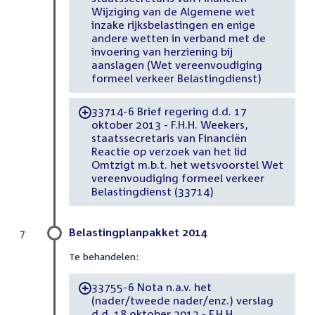
Wijziging van de Algemene wet
inzake rijksbelastingen en enige
andere wetten in verband met de
invoering van herziening bij
aanslagen (Wet vereenvoudiging
formeel verkeer Belastingdienst)
33714-6 Brief regering d.d. 17
-
oktober 2013 - F.H.H. Weekers,
staatssecretaris van Financiën
Reactie op verzoek van het lid
Omtzigt m.b.t. het wetsvoorstel Wet
vereenvoudiging formeel verkeer
Belastingdienst (33714)
Belastingplanpakket 2014
7
Te behandelen:
33755-6 Nota n.a.v. het
-
(nader/tweede nader/enz.) verslag
d.d. 18 oktober 2013 - F.H.H.