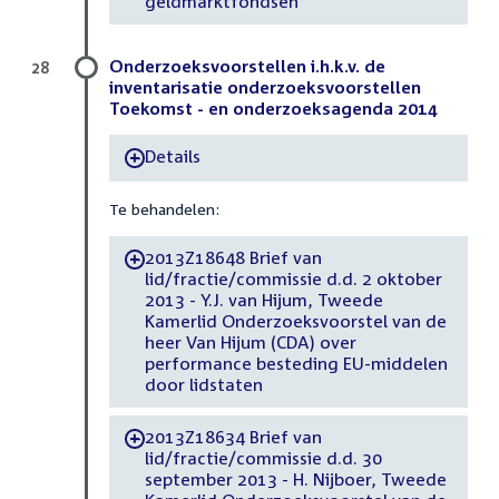
geldmarktfondsen
Onderzoeksvoorstellen i.h.k.v. de
28
inventarisatie onderzoeksvoorstellen
Toekomst - en onderzoeksagenda 2014
Details
-
Te behandelen:
2013Z18648 Brief van
-
lid/fractie/commissie d.d. 2 oktober
2013 - Y.J. van Hijum, Tweede
Kamerlid Onderzoeksvoorstel van de
heer Van Hijum (CDA) over
performance besteding EU-middelen
door lidstaten
2013Z18634 Brief van
-
lid/fractie/commissie d.d. 30
september 2013 - H. Nijboer, Tweede