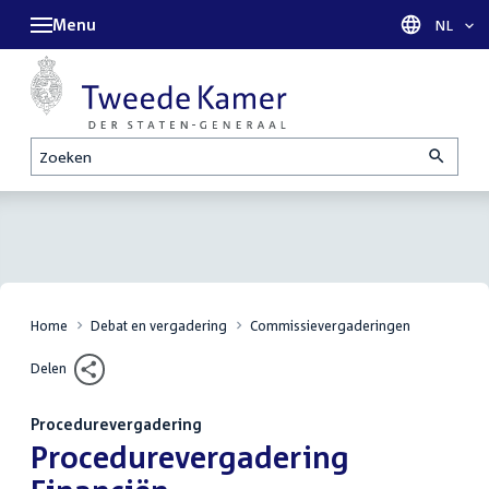
Menu
Taal sel
NL
Zoeken
Home
Debat en vergadering
Commissievergaderingen
Delen
Procedurevergadering
:
Procedurevergadering