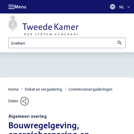
Menu
Taal sel
NL
Zoeken
Home
Debat en vergadering
Commissievergaderingen
Delen
Algemeen overleg
:
Bouwregelgeving,