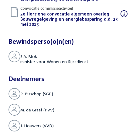
Convocatie commissieactiviteit
Download
5e Herziene convocatie algemeen overleg
bestand:
Bouwregelgeving en energiebesparing d.d. 23
mei 2013
(PDF)
Bewindsperso(o)n(en)
S.A. Blok
minister voor Wonen en Rijksdienst
Deelnemers
R. Bisschop (SGP)
M. de Graaf (PVV)
J. Houwers (VVD)