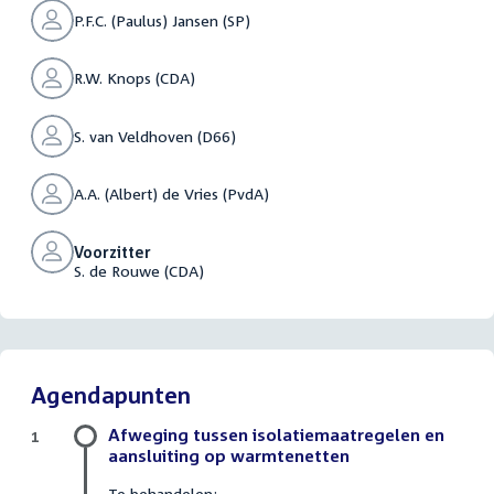
P.F.C. (Paulus) Jansen (SP)
R.W. Knops (CDA)
S. van Veldhoven (D66)
A.A. (Albert) de Vries (PvdA)
Voorzitter
S. de Rouwe (CDA)
Agendapunten
Afweging tussen isolatiemaatregelen en
1
aansluiting op warmtenetten
Te behandelen: