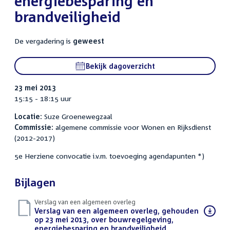
energiebesparing en
brandveiligheid
De vergadering is
geweest
Bekijk dagoverzicht
23 mei 2013
15:15 - 18:15 uur
Locatie:
Suze Groenewegzaal
Commissie:
algemene commissie voor Wonen en Rijksdienst
(2012-2017)
5e Herziene convocatie i.v.m. toevoeging agendapunten *)
Bijlagen
Verslag van een algemeen overleg
Download
Verslag van een algemeen overleg, gehouden
bestand:
op 23 mei 2013, over bouwregelgeving,
energiebesparing en brandveiligheid
(PDF)