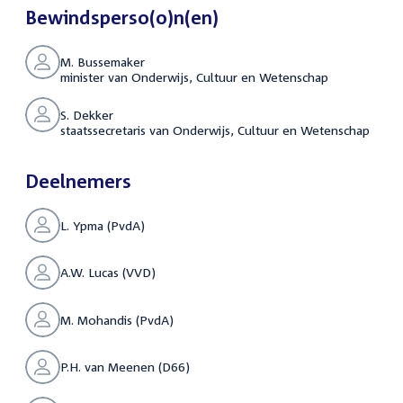
Bewindsperso(o)n(en)
M. Bussemaker
minister van Onderwijs, Cultuur en Wetenschap
S. Dekker
staatssecretaris van Onderwijs, Cultuur en Wetenschap
Deelnemers
L. Ypma (PvdA)
A.W. Lucas (VVD)
M. Mohandis (PvdA)
P.H. van Meenen (D66)