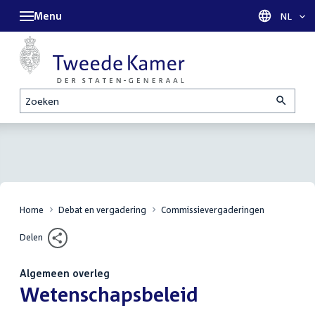
Menu
Taal sel
NL
Zoeken
Home
Debat en vergadering
Commissievergaderingen
Delen
Algemeen overleg
:
Wetenschapsbeleid