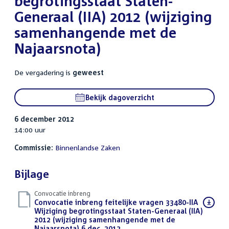
begrotingsstaat Staten-
Generaal (IIA) 2012 (wijziging
samenhangende met de
Najaarsnota)
De vergadering is
geweest
Bekijk dagoverzicht
6 december 2012
14:00 uur
Commissie:
Binnenlandse Zaken
Bijlage
Convocatie inbreng
Download
Convocatie inbreng feitelijke vragen 33480-IIA
bestand:
Wijziging begrotingsstaat Staten-Generaal (IIA)
2012 (wijziging samenhangende met de
Najaarsnota) 6 dec. 2012
(PDF)