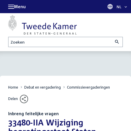
Menu
Taal sel
NL
Zoeken
Home
Debat en vergadering
Commissievergaderingen
Delen
Inbreng feitelijke vragen
:
33480-IIA Wijziging