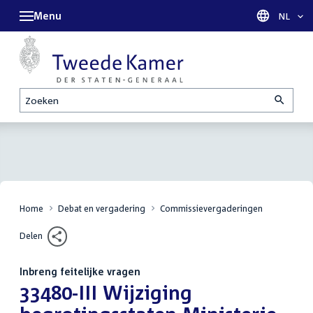
Menu
Taal sel
NL
Zoeken
Home
Debat en vergadering
Commissievergaderingen
Delen
Inbreng feitelijke vragen
:
33480-III Wijziging